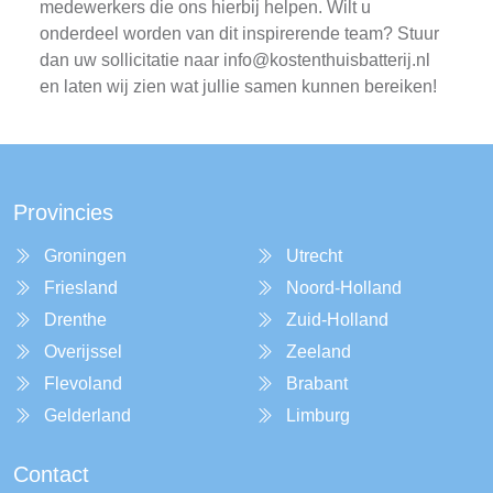
medewerkers die ons hierbij helpen. Wilt u
onderdeel worden van dit inspirerende team? Stuur
dan uw sollicitatie naar
info@kostenthuisbatterij.nl
en laten wij zien wat jullie samen kunnen bereiken!
Provincies
Groningen
Utrecht
Friesland
Noord-Holland
Drenthe
Zuid-Holland
Overijssel
Zeeland
Flevoland
Brabant
Gelderland
Limburg
Contact