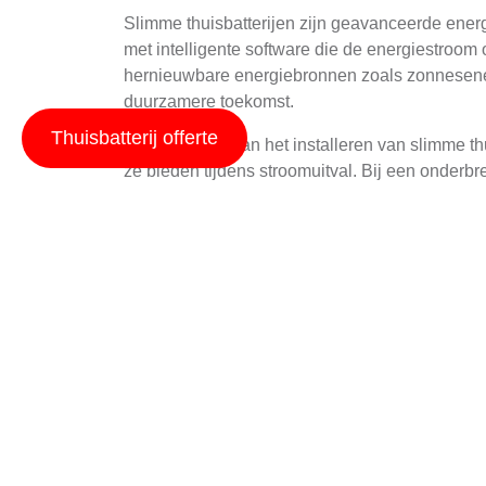
Slimme thuisbatterijen zijn geavanceerde ener
met intelligente software die de energiestroom o
hernieuwbare energiebronnen zoals zonnesenerg
duurzamere toekomst.
Thuisbatterij offerte
De voordelen van het installeren van slimme th
ze bieden tijdens stroomuitval. Bij een onderb
stroom uitgeschakeld blijft. Dit kan cruciaal zi
Een andere belangrijke voordelen is het bespa
later te gebruiken wanneer tarieven hoger zijn
aan een duurzamere levensstijl door het gebr
Technische Aspecten 
De technische aspecten van slimme thuisbatte
prestaties. Een sleutelcomponent is de batterij
levensduur.
Een ander belangrijk onderdeel is het batterijb