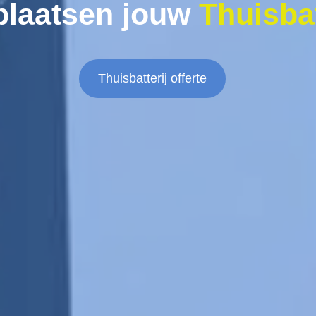
plaatsen jouw
Thuisbat
Thuisbatterij offerte