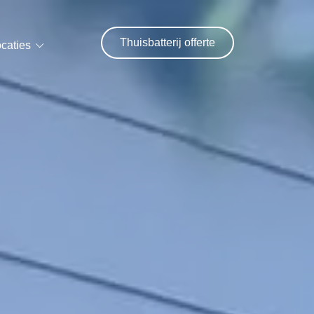
Thuisbatterij offerte
caties