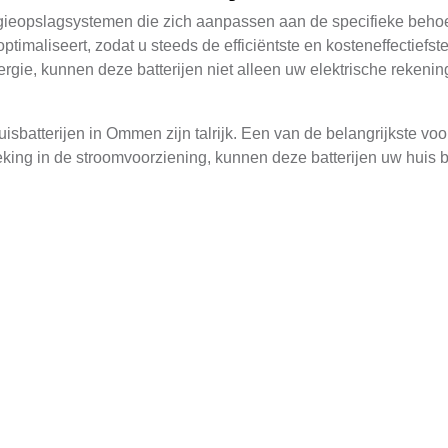
gieopslagsystemen die zich aanpassen aan de specifieke behoeft
ptimaliseert, zodat u steeds de efficiëntste en kosteneffectiefst
ie, kunnen deze batterijen niet alleen uw elektrische rekeni
uisbatterijen in Ommen zijn talrijk. Een van de belangrijkste v
reking in de stroomvoorziening, kunnen deze batterijen uw huis 
jn voor apparaten zoals koelkasten, belichting en medische appar
ren van kosten op de energierekening. Door energie te opslaan 
, kunnen thuisbatterijen uw netto energiekosten aanzienlijk ve
uik van hernieuwbare energiebronnen.
van Thuisbatterij
rijen zijn uiterst geavanceerd en omvatten verschillende comp
cel zelf, die meestal bestond uit lithium-ion technologie vanwe
eheersysteem (BMS), dat toezicht houdt op de status van de batte