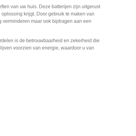
en van uw huis. Deze batterijen zijn uitgerust
e oplossing krijgt. Door gebruik te maken van
ng verminderen maar ook bijdragen aan een
oordelen is de betrouwbaarheid en zekerheid die
blijven voorzien van energie, waardoor u van
atuur.
tijdens piekuuren met lagere tarieven en deze
rminderen. Bovendien kunnen ze ook bijdragen
onenten die samenwerken voor optimale
ge hun hoge energie-dichtheid en lange
rij. Dit systeem monitort de temperatuur,